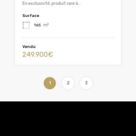
En exclusivité, produit rare à…
Surface
m²
165
Vendu
249.900€
1
2
3