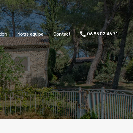
Nos biens
Estimation
Notre equipe
Contact
tion
Notre equipe
Contact
06 85 02 46 71