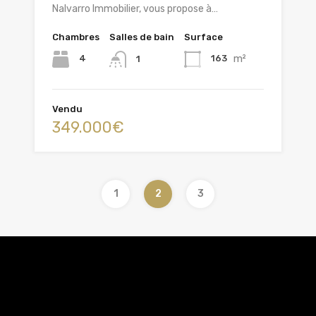
Nalvarro Immobilier, vous propose à…
Chambres
Salles de bain
Surface
m²
4
163
1
Vendu
349.000€
1
2
3