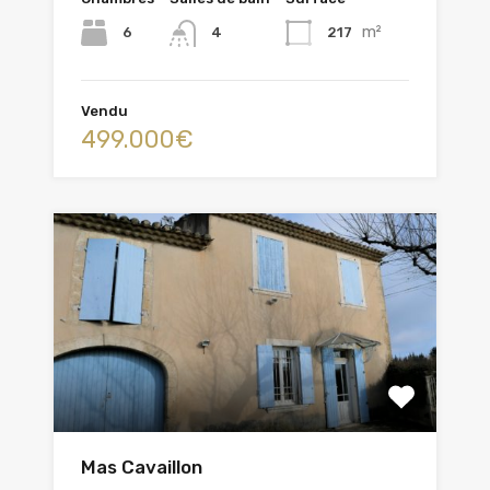
m²
6
217
4
Vendu
499.000€
Mas Cavaillon